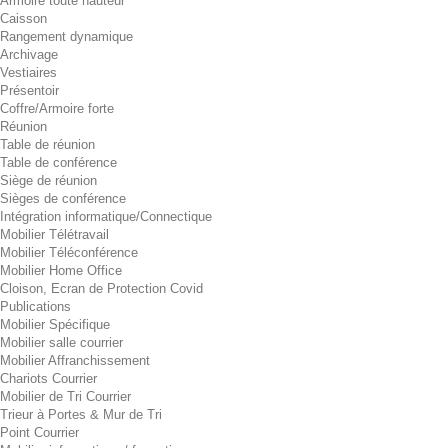
Armoire toute hauteur
Caisson
Rangement dynamique
Archivage
Vestiaires
Présentoir
Coffre/Armoire forte
Réunion
Table de réunion
Table de conférence
Siège de réunion
Sièges de conférence
Intégration informatique/Connectique
Mobilier Télétravail
Mobilier Téléconférence
Mobilier Home Office
Cloison, Ecran de Protection Covid
Publications
Mobilier Spécifique
Mobilier salle courrier
Mobilier Affranchissement
Chariots Courrier
Mobilier de Tri Courrier
Trieur à Portes & Mur de Tri
Point Courrier